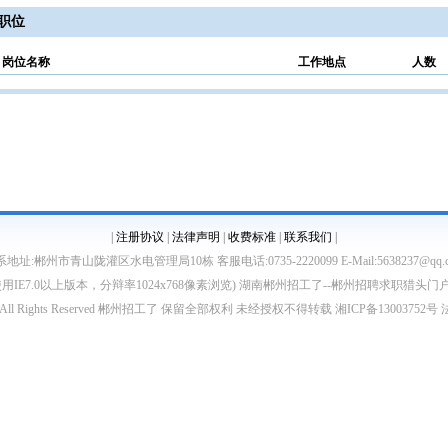
职位
岗位名称
工作地点
人数
|
注册协议
|
法律声明
|
收费标准
|
联系我们
|
地址:郴州市青山陇灌区水电管理局10栋 客服电话:0735-2220099 E-Mail:5638237@qq.
使用IE7.0以上版本，分辩率1024x768像素浏览) 湖南郴州招工了--郴州招聘求职猎头门
sp;2012 All Rights Reserved 郴州招工了 保留全部权利 未经授权不得转载 湘ICP备130