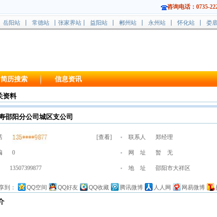
咨询电话：0735-222
岳阳站
常德站
张家界站
益阳站
郴州站
永州站
怀化站
娄
简历搜索
信息资讯
关资料
寿邵阳分公司城区支公司
话
[
查看
]
联系人
郑经理
编
0
网 址
暂 无
13507399877
地 址
邵阳市大祥区
享到：
QQ空间
QQ好友
QQ收藏
腾讯微博
人人网
网易微博
介