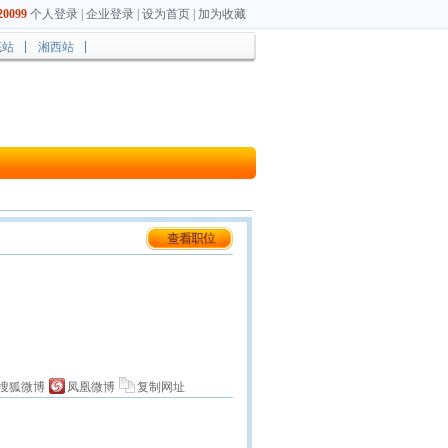
0099
个人登录
|
企业登录
|
设为首页
|
加为收藏
底站
湘西站
搜狐微博
凤凰微博
复制网址