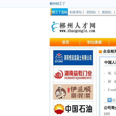
郴州招工了
招工了总站
长株潭站
邵阳站
衡阳站
首页
职位搜索
企业相
中国人
电 
邮 
E-mail
分
公司简
招聘