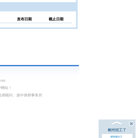
发布日期
截止日期
com
户网站！
03752号 法律顾问：鼎中律师事务所
郴州招工了