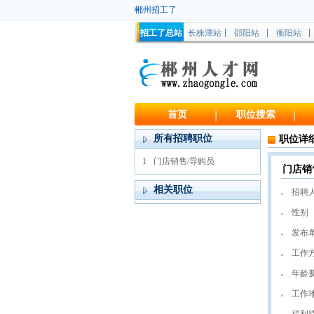
郴州招工了
招工了总站
长株潭站
邵阳站
衡阳站
首页
职位搜索
所有招聘职位
职位详
1
门店销售/导购员
门店销
相关职位
招聘
性别
发布
工作
年龄
工作