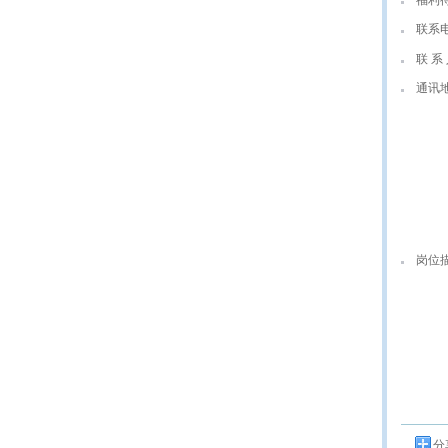
福利
联系
联 系 
通讯
岗位
分