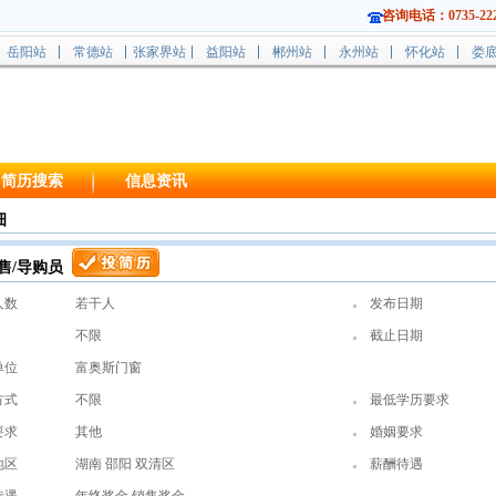
咨询电话：0735-222
岳阳站
常德站
张家界站
益阳站
郴州站
永州站
怀化站
娄
简历搜索
信息资讯
细
售/导购员
人数
若干人
发布日期
不限
截止日期
单位
富奥斯门窗
方式
不限
最低学历要求
要求
其他
婚姻要求
地区
湖南 邵阳 双清区
薪酬待遇