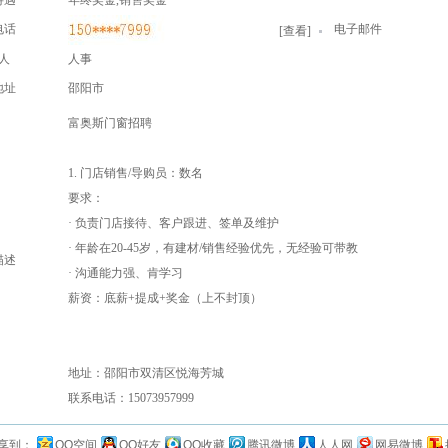
待遇
年终奖金,销售奖金
电话
电子邮件
[
查看
]
人
人事
地址
邵阳市
富奥斯门窗招聘
1. 门店销售/导购员：数名
要求：
· 负责门店接待、客户跟进、签单及维护
· 年龄在20-45岁，有建材/销售经验优先，无经验可带教
描述
· 沟通能力强、肯学习
薪资：底薪+提成+奖金（上不封顶）
地址：邵阳市双清区悦海芳城
联系电话：15073957999
享到：
QQ空间
QQ好友
QQ收藏
腾讯微博
人人网
网易微博