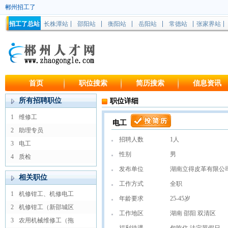
郴州招工了
招工了总站
长株潭站
邵阳站
衡阳站
岳阳站
常德站
张家界站
首页
职位搜索
简历搜索
信息资讯
所有招聘职位
职位详细
1
维修工
电工
2
助理专员
招聘人数
1人
3
电工
性别
男
4
质检
发布单位
湖南立得皮革有限公
相关职位
工作方式
全职
1
机修钳工、机修电工
年龄要求
25-45岁
2
机修钳工（新邵城区
工作地区
湖南 邵阳 双清区
3
农用机械维修工（拖