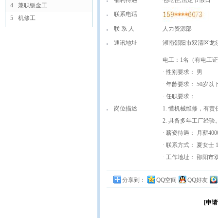
福利待遇
包吃住,法定节假日
4
兼职钣金工
联系电话
5
机修工
联 系 人
人力资源部
通讯地址
湖南邵阳市双清区龙
电工：1名（有电工
· 性别要求： 男
· 年龄要求： 50岁以
· 任职要求：
岗位描述
1. 懂机械维修，有责
2. 具备多年工厂经验
· 薪资待遇： 月薪400
· 联系方式： 夏女士 15
· 工作地址： 邵阳
分享到：
QQ空间
QQ好友
[申请