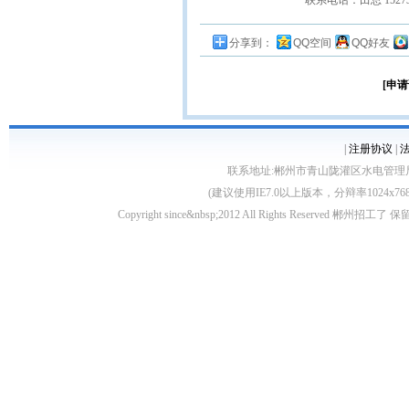
联系电话：田总 152739
分享到：
QQ空间
QQ好友
[申请
|
注册协议
|
联系地址:郴州市青山陇灌区水电管理局10栋 客服电
(建议使用IE7.0以上版本，分辩率1024
Copyright since&nbsp;2012 All Rights Rese