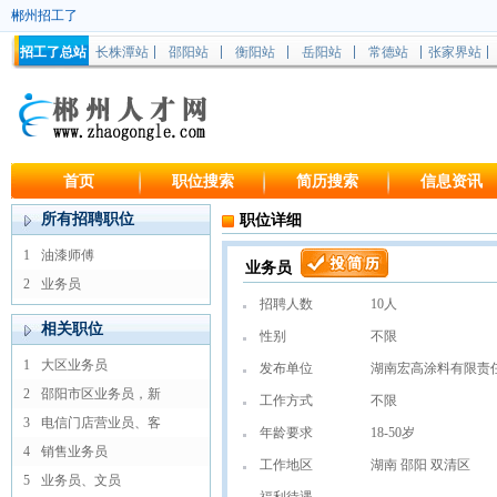
郴州招工了
招工了总站
长株潭站
邵阳站
衡阳站
岳阳站
常德站
张家界站
首页
职位搜索
简历搜索
信息资讯
所有招聘职位
职位详细
1
油漆师傅
业务员
2
业务员
招聘人数
10人
相关职位
性别
不限
1
大区业务员
发布单位
湖南宏高涂料有限责
2
邵阳市区业务员，新
工作方式
不限
3
电信门店营业员、客
年龄要求
18-50岁
4
销售业务员
工作地区
湖南 邵阳 双清区
5
业务员、文员