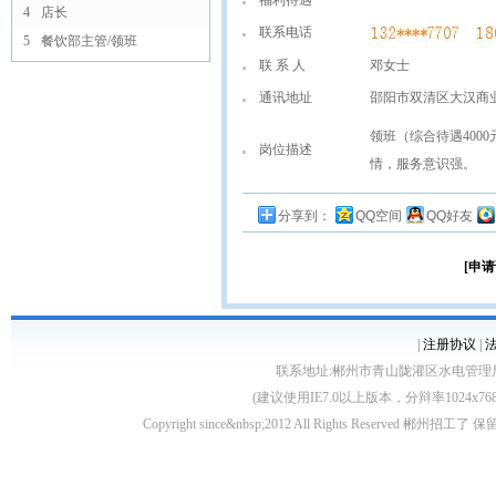
福利待遇
4
店长
联系电话
5
餐饮部主管/领班
联 系 人
邓女士
通讯地址
邵阳市双清区大汉商
领班（综合待遇400
岗位描述
情，服务意识强。
分享到：
QQ空间
QQ好友
[申请
|
注册协议
|
联系地址:郴州市青山陇灌区水电管理局10栋 客服电
(建议使用IE7.0以上版本，分辩率1024
Copyright since&nbsp;2012 All Rights Rese