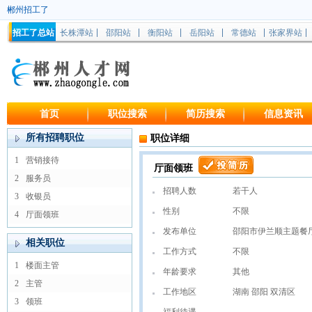
郴州招工了
招工了总站
长株潭站
邵阳站
衡阳站
岳阳站
常德站
张家界站
首页
职位搜索
简历搜索
信息资讯
所有招聘职位
职位详细
1
营销接待
厅面领班
2
服务员
招聘人数
若干人
3
收银员
性别
不限
4
厅面领班
发布单位
邵阳市伊兰顺主题餐
相关职位
工作方式
不限
1
楼面主管
年龄要求
其他
2
主管
工作地区
湖南 邵阳 双清区
3
领班