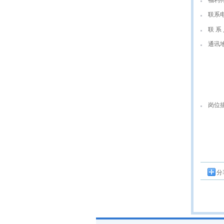
福利
联系
联 系 
通讯
岗位
分