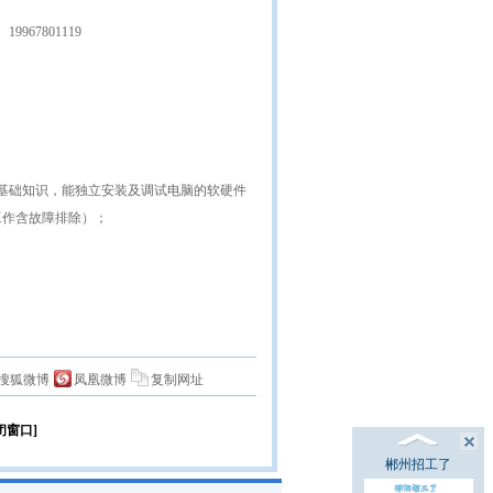
19967801119
络基础知识，能独立安装及调试电脑的软硬件
工作含故障排除）；
搜狐微博
凤凰微博
复制网址
闭窗口]
郴州招工了