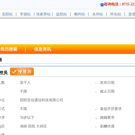
咨询电话：0735-222
岳阳站
常德站
张家界站
益阳站
郴州站
永州站
怀化站
娄
简历搜索
信息资讯
细
控员
人数
若干人
发布日期
不限
截止日期
单位
邵阳宜信通信科技有限公司
方式
不限
最低学历要求
要求
50岁以下
婚姻要求
地区
湖南 邵阳 大祥区
薪酬待遇