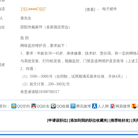
待遇
电话
电子邮件
[
查看
]
人
唐先生
地址
邵阳市戴家坪（袁厨酒店旁边）
急 招
网络监控维护员，要求如下：
1、要求：年龄在30一45岁、身体健康、技术好、责任强。有一定的网
与系统安装、打印机安装，视频监控、门禁及道闸维护及安装等（上述
描述
2、待遇：
（1）3500—5000/月（合同制，试用期满买基本社保、月休4天）；
（2）按天计算，200--300元/天
有意者请联18390780317
享到：
QQ空间
QQ好友
QQ收藏
腾讯微博
人人网
网易微博
[申请该职位]
[添加到我的职位收藏夹]
[推荐给好友]
[关