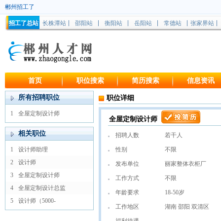
郴州招工了
招工了总站
长株潭站
邵阳站
衡阳站
岳阳站
常德站
张家界站
首页
职位搜索
简历搜索
信息资讯
所有招聘职位
职位详细
1
全屋定制设计师
全屋定制设计师
相关职位
招聘人数
若干人
1
设计师助理
性别
不限
2
设计师
发布单位
丽家整体衣柜厂
3
全屋定制设计师
工作方式
不限
4
全屋定制设计总监
年龄要求
18-50岁
5
设计师（5000-
工作地区
湖南 邵阳 双清区