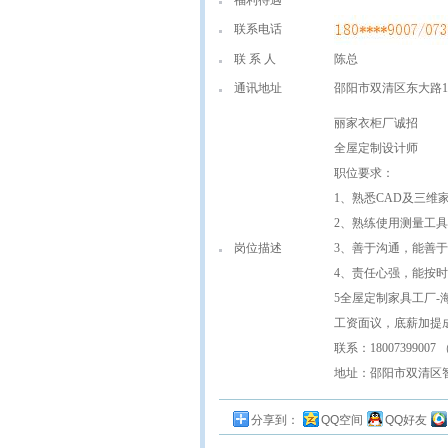
福利待遇
联系电话
联 系 人
陈总
通讯地址
邵阳市双清区东大路15
丽家衣柜厂诚招
全屋定制设计师
职位要求：
1、熟悉CAD及三维
2、熟练使用测量工
岗位描述
3、善于沟通，能善
4、责任心强，能按
5全屋定制家具工厂
工资面议，底薪加提
联系：1800739900
地址：邵阳市双清区
分享到：
QQ空间
QQ好友