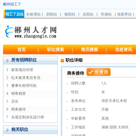
郴州招工了
招工了总站
长株潭站
邵阳站
衡阳站
岳阳站
常德站
张家界站
首页
职位搜索
简历搜索
信息资讯
所有招聘职位
职位详细
1
家装项目经理
商务接待
2
红木家具售后专员
招聘人数
1人
3
董事长助理司机
性别
女
4
销售精英
发布单位
华匠天承红木馆
5
店长
6
商务接待
工作方式
不限
7
全屋定制深化设计师
年龄要求
其他
工作地区
湖南 邵阳 大祥区
相关职位