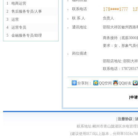
福利待遇
1
电商运营
联系电话
2
售后服务专员/人事
联 系 人
负责人
3
运营
通讯地址
邵阳大祥区敏州西路
4
运营专员
5
金融服务专员/助理
商务接待（底薪3000
要求：女，形象气质
岗位描述
邵阳店地址: 邵阳大
联系电话：178728517
分享到：
QQ空间
QQ好友
[申请
|
注册协议
|
联系地址:郴州市青山陇灌区水电管理局10栋 客服电
(建议使用IE7.0以上版本，分辩率1024