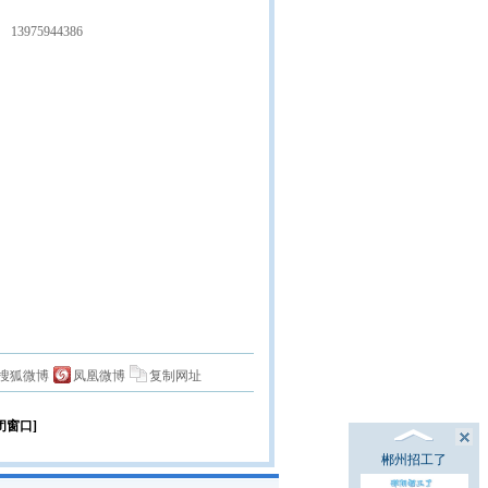
13975944386
搜狐微博
凤凰微博
复制网址
闭窗口]
郴州招工了