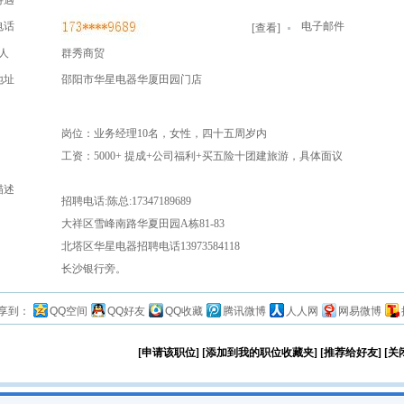
待遇
电话
电子邮件
[
查看
]
人
群秀商贸
地址
邵阳市华星电器华厦田园门店
岗位：业务经理10名，女性，四十五周岁内
工资：5000+ 提成+公司福利+买五险十团建旅游，具体面议
描述
招聘电话:陈总:17347189689
大祥区雪峰南路华夏田园A栋81-83
北塔区华星电器招聘电话13973584118
长沙银行旁。
享到：
QQ空间
QQ好友
QQ收藏
腾讯微博
人人网
网易微博
[申请该职位]
[添加到我的职位收藏夹]
[推荐给好友]
[关