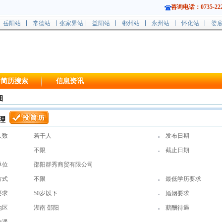
咨询电话：0735-222
岳阳站
常德站
张家界站
益阳站
郴州站
永州站
怀化站
娄
简历搜索
信息资讯
细
理
人数
若干人
发布日期
不限
截止日期
单位
邵阳群秀商贸有限公司
方式
不限
最低学历要求
要求
50岁以下
婚姻要求
地区
湖南 邵阳
薪酬待遇