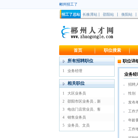
郴州招工了
招工了总站
长株潭站
邵阳站
衡阳站
首页
职位搜索
所有招聘职位
职位详
1
业务经理
业务经
相关职位
招聘
1
大区业务员
性别
2
邵阳市区业务员，新
发布
3
电信门店营业员、客
工作
4
销售业务员
年龄
5
业务员、文员
工作