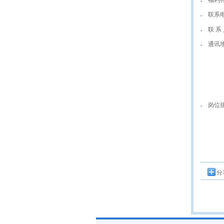
福利
联系
联 系 
通讯
岗位
分