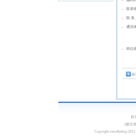
福利
联系
联 系 
通讯
岗位
分
联系
(建议
Copyright since&nb