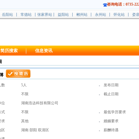
咨询电话：0735-222
岳阳站
常德站
张家界站
益阳站
郴州站
永州站
怀化站
娄
简历搜索
信息资讯
细
傅
人数
5人
发布日期
不限
截止日期
单位
湖南浩达科技有限公司
方式
不限
最低学历要求
要求
其他
婚姻要求
地区
湖南 邵阳 双清区
薪酬待遇