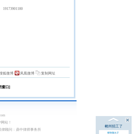
19173901180
搜狐微博
凤凰微博
复制网址
闭窗口]
com
户网站！
郴州招工了
03752号 法律顾问：鼎中律师事务所