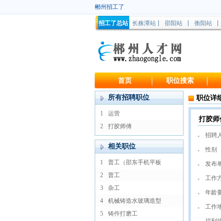
郴州招工了
招工了总站
长株潭站
邵阳站
衡阳站
首页
职位搜索
所有招聘职位
职位详
1
运营
打胶师
2
打胶师傅
招聘
相关职位
性别
1
普工（邵东手机平板
发布
2
普工
工作
3
杂工
年龄
4
机械铸造水玻璃造型
工作
5
铸仵打磨工