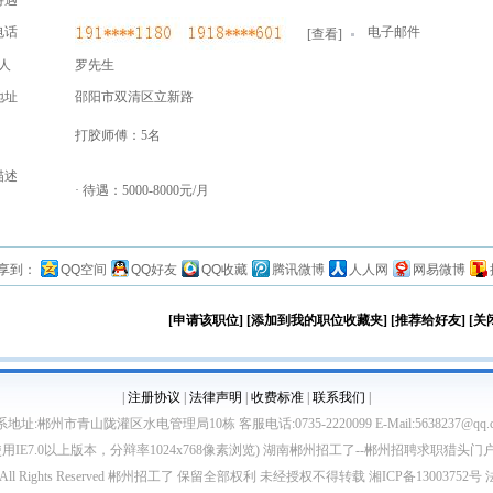
待遇
电话
电子邮件
[
查看
]
人
罗先生
地址
邵阳市双清区立新路
打胶师傅：5名
描述
· 待遇：5000-8000元/月
享到：
QQ空间
QQ好友
QQ收藏
腾讯微博
人人网
网易微博
[申请该职位]
[添加到我的职位收藏夹]
[推荐给好友]
[关
|
注册协议
|
法律声明
|
收费标准
|
联系我们
|
地址:郴州市青山陇灌区水电管理局10栋 客服电话:0735-2220099 E-Mail:5638237@qq.
使用IE7.0以上版本，分辩率1024x768像素浏览) 湖南郴州招工了--郴州招聘求职猎头门
sp;2012 All Rights Reserved 郴州招工了 保留全部权利 未经授权不得转载 湘ICP备130