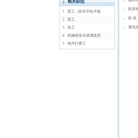
福利
相关职位
联系
1
普工（邵东手机平板
联 系 
2
普工
通讯
3
杂工
4
机械铸造水玻璃造型
5
铸仵打磨工