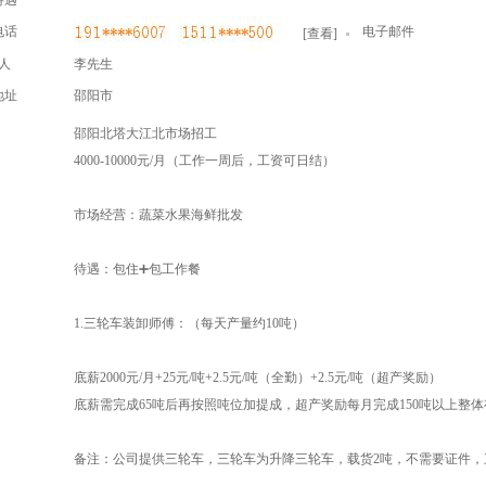
待遇
电话
电子邮件
[
查看
]
人
李先生
地址
邵阳市
邵阳北塔大江北市场招工
4000-10000元/月（工作一周后，工资可日结）
市场经营：蔬菜水果海鲜批发
待遇：包住➕包工作餐
1.三轮车装卸师傅：（每天产量约10吨）
底薪2000元/月+25元/吨+2.5元/吨（全勤）+2.5元/吨（超产奖励）
底薪需完成65吨后再按照吨位加提成，超产奖励每月完成150吨以上整
备注：公司提供三轮车，三轮车为升降三轮车，载货2吨，不需要证件，