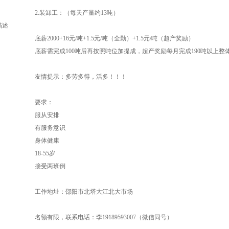
2.装卸工：（每天产量约13吨）
描述
底薪2000+16元/吨+1.5元/吨（全勤）+1.5元/吨（超产奖励）
底薪需完成100吨后再按照吨位加提成，超产奖励每月完成190吨以上整
友情提示：多劳多得，活多！！！
要求：
服从安排
有服务意识
身体健康
18-55岁
接受两班倒
工作地址：邵阳市北塔大江北大市场
名额有限，联系电话：李19189593007（微信同号）