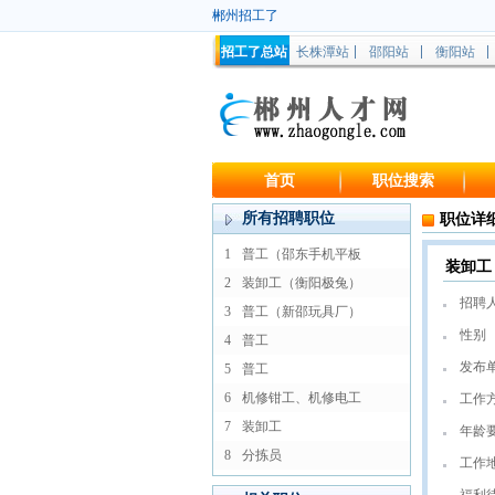
郴州招工了
招工了总站
长株潭站
邵阳站
衡阳站
首页
职位搜索
所有招聘职位
职位详
1
普工（邵东手机平板
装卸工
2
装卸工（衡阳极兔）
招聘
3
普工（新邵玩具厂）
性别
4
普工
发布
5
普工
6
机修钳工、机修电工
工作
7
装卸工
年龄
8
分拣员
工作