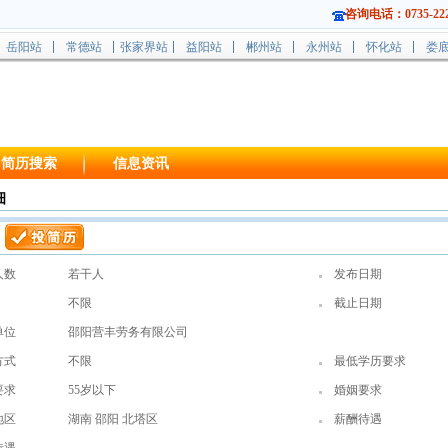
咨询电话：0735-222
岳阳站
常德站
张家界站
益阳站
郴州站
永州站
怀化站
娄
简历搜索
信息资讯
细
人数
若干人
发布日期
不限
截止日期
单位
邵阳营丰劳务有限公司
方式
不限
最低学历要求
要求
55岁以下
婚姻要求
地区
湖南 邵阳 北塔区
薪酬待遇