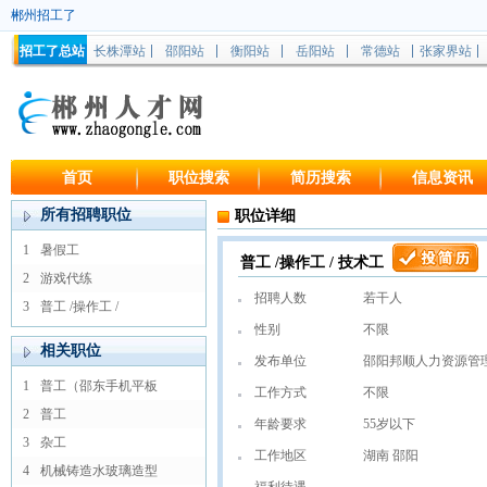
郴州招工了
招工了总站
长株潭站
邵阳站
衡阳站
岳阳站
常德站
张家界站
首页
职位搜索
简历搜索
信息资讯
所有招聘职位
职位详细
1
暑假工
普工 /操作工 / 技术工
2
游戏代练
招聘人数
若干人
3
普工 /操作工 /
性别
不限
相关职位
发布单位
邵阳邦顺人力资源管
1
普工（邵东手机平板
工作方式
不限
2
普工
年龄要求
55岁以下
3
杂工
工作地区
湖南 邵阳
4
机械铸造水玻璃造型