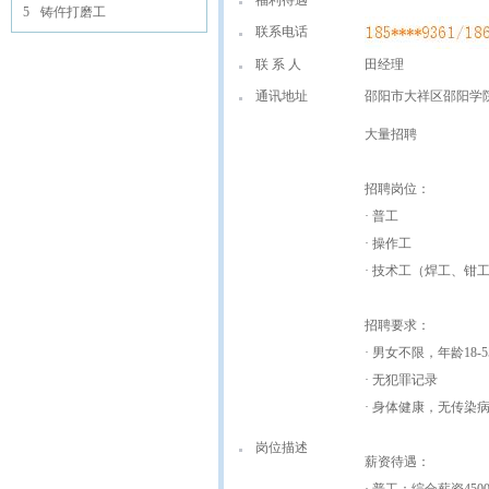
福利待遇
5
铸仵打磨工
联系电话
联 系 人
田经理
通讯地址
邵阳市大祥区邵阳学
大量招聘
招聘岗位：
· 普工
· 操作工
· 技术工（焊工、钳
招聘要求：
· 男女不限，年龄18-5
· 无犯罪记录
· 身体健康，无传染
岗位描述
薪资待遇：