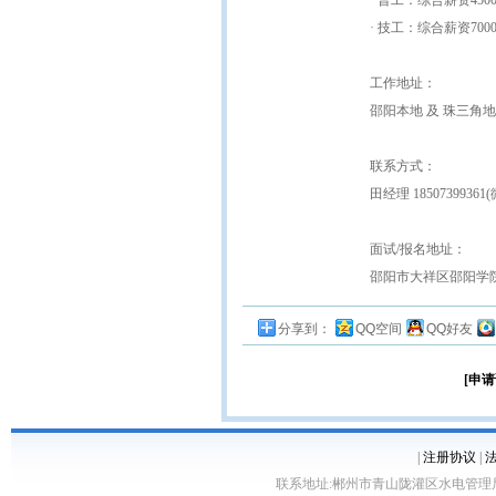
· 普工：综合薪资450
· 技工：综合薪资700
工作地址：
邵阳本地 及 珠三角
联系方式：
田经理 1850739936
面试/报名地址：
邵阳市大祥区邵阳学
分享到：
QQ空间
QQ好友
[申请
|
注册协议
|
联系地址:郴州市青山陇灌区水电管理局10栋 客服电