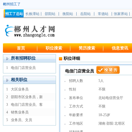
郴州招工了
招工了总站
长株潭站
邵阳站
衡阳站
岳阳站
常德站
张家界站
首页
职位搜索
简历搜索
信息资讯
所有招聘职位
职位详细
1
电信门店营业员
电信门店营业员
相关职位
招聘人数
5人
1
大区业务员
性别
不限
2
邵阳市区业务员，新
发布单位
北站电信营业厅
3
电信门店营业员、客
工作方式
不限
4
销售业务员
年龄要求
18-25岁
5
业务员、文员
工作地区
湖南 邵阳 北塔区