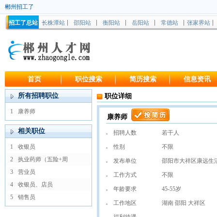
郴州招工了
招工了总站
长株潭站
邵阳站
衡阳站
岳阳站
常德站
张家界站
首页
职位搜索
简历搜索
信息资讯
所有招聘职位
职位详细
1
康养师
康养师
相关职位
招聘人数
若干人
1
收银员
性别
不限
2
执业药师（五险+周
发布单位
邵阳市大祥区康远生
3
营业员
工作方式
不限
4
收银员、店员
年龄要求
45-55岁
5
销售员
工作地区
湖南 邵阳 大祥区