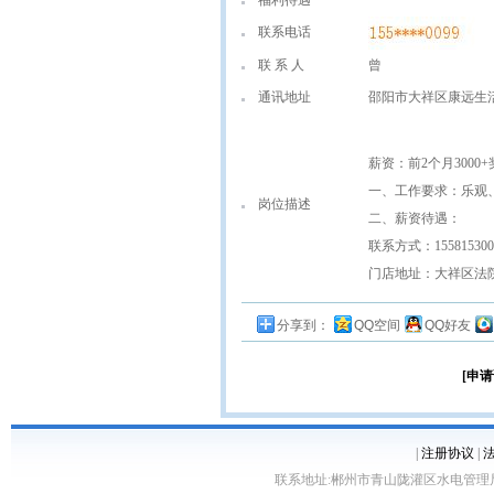
福利待遇
联系电话
联 系 人
曾
通讯地址
邵阳市大祥区康远生
薪资：前2个月3000+
一、工作要求：乐观、
岗位描述
二、薪资待遇：
联系方式：155815300
门店地址：大祥区法
分享到：
QQ空间
QQ好友
[申请
|
注册协议
|
联系地址:郴州市青山陇灌区水电管理局10栋 客服电