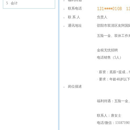
福利待遇
5
会计
联系电话
联 系 人
负责人
通讯地址
邵阳市双清区友阿国际广场
五险一金、双休工作来啦
金税无忧招聘
电话销售（5人）
· 薪资：底薪+提成，综合
· 要求：年龄48岁
岗位描述
福利待遇：五险一金
联系人：唐女士
电话/微信：13187190