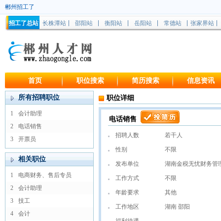
郴州招工了
招工了总站
长株潭站
邵阳站
衡阳站
岳阳站
常德站
张家界站
首页
职位搜索
简历搜索
信息资讯
所有招聘职位
职位详细
1
会计助理
电话销售
2
电话销售
招聘人数
若干人
3
开票员
性别
不限
相关职位
发布单位
湖南金税无忧财务管
1
电商财务、售后专员
工作方式
不限
2
会计助理
年龄要求
其他
3
技工
工作地区
湖南 邵阳
4
会计