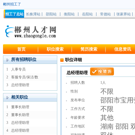
郴州招工了
招工了总站
长株潭站
邵阳站
衡阳站
岳阳站
常德站
张家界站
首页
职位搜索
简历搜索
信息资讯
所有招聘职位
职位详细
1
人事专员
总经理助理
2
客服专员/保洁/数
招聘人数
1人
3
总经理助理
不限
性别
相关职位
邵阳市宝用
发布单位
1
董事长助理
不限
工作方式
2
董事长助理
其他
年龄要求
3
总经理助理
湖南 邵阳 
工作地区
4
总经理助理