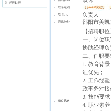
双休
福利待遇
5
经理助理
联系电话
负责人
联 系 人
邵阳市美凯
通讯地址
【招聘职位
一、岗位职
协助经理负
二、任职要
1. 教育
证优先；
2. 工作
政事务对接
3. 技能
岗位描述
4. 职业