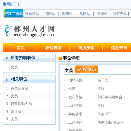
郴州招工了
招工了总站
长株潭站
邵阳站
衡阳站
岳阳站
常德站
张家界站
首页
职位搜索
简历搜索
信息资讯
所有招聘职位
职位详细
1
文员
文员
相关职位
招聘人数
若干人
1
办公室文员
性别
不限
2
文员
发布单位
邵阳市福建商会
3
行政后勤人员
工作方式
不限
4
统计员
年龄要求
50岁以下
5
文员
工作地区
湖南 邵阳 双清区