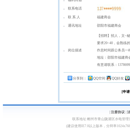
福利待遇
联系电话
联 系 人
福建商会
通讯地址
邵阳市福建商会
【招聘】招人，文~
要求20~40，会熟练
岗位描述
作息时间跟公务员一
地址：邵阳市福建商
有意请联系：13786999
分享到：
QQ空间
QQ好友
[申请
|
注册协议
|
联系地址:郴州市青山陇灌区水电管理局10栋 客服电
(建议使用IE7.0以上版本，分辩率1024