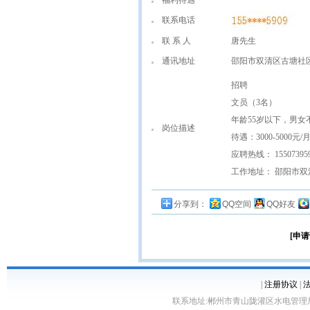
福利待遇
联系电话
联 系 人
唐先生
通讯地址
邵阳市双清区古塘社
招聘
文员（3名）
年龄55岁以下，男
岗位描述
待遇：3000-5000元
应聘热线： 1550739
工作地址： 邵阳市
分享到：
QQ空间
QQ好友
[申请
|
注册协议
|
联系地址:郴州市青山陇灌区水电管理局10栋 客服电