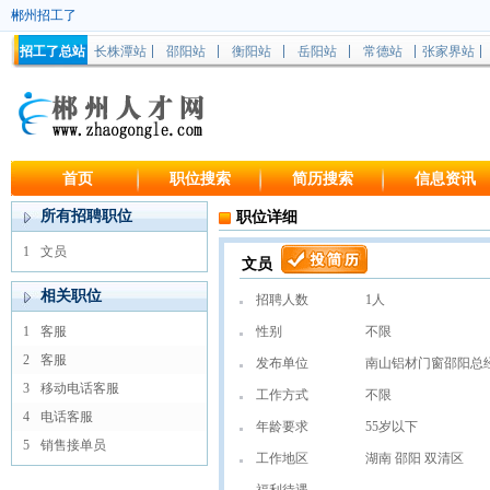
郴州招工了
招工了总站
长株潭站
邵阳站
衡阳站
岳阳站
常德站
张家界站
首页
职位搜索
简历搜索
信息资讯
所有招聘职位
职位详细
1
文员
文员
相关职位
招聘人数
1人
1
客服
性别
不限
2
客服
发布单位
南山铝材门窗邵阳总
3
移动电话客服
工作方式
不限
4
电话客服
年龄要求
55岁以下
5
销售接单员
工作地区
湖南 邵阳 双清区