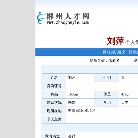
刘萍
个人
目前供职情况：我目
简历名称：未命名
[浏
姓名
刘萍
性别
女
身份证号
身高
160cm
体重
47kg
婚姻状况
未婚
学历
大专
湖南 邵阳 双清区
现所在地
个人主页
意向岗位一
会计