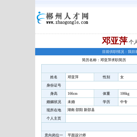
邓亚萍
个
目前供职情况：我目
简历名称：邓亚萍求职简历
姓名
邓亚萍
性别
女
身份证号
身高
166cm
体重
106kg
婚姻状况
未婚
学历
中专
湖南 邵阳 新邵县
现所在地
个人主页
意向岗位一
平面设计师