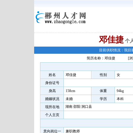
邓佳捷
个
目前供职情况：我目
简历名称：邓佳捷
[浏
姓名
邓佳捷
性别
女
身份证号
身高
158cm
体重
94kg
婚姻状况
未婚
学历
本科
湖南 邵阳 洞口县
现所在地
个人主页
意向岗位一
兼职教师