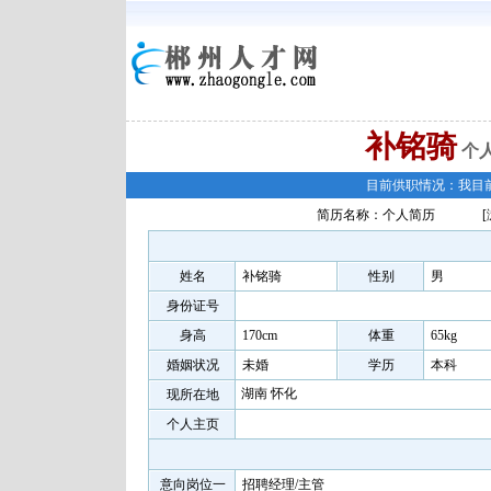
补铭骑
个
目前供职情况：我目
简历名称：个人简历
姓名
补铭骑
性别
男
身份证号
身高
170cm
体重
65kg
婚姻状况
未婚
学历
本科
湖南 怀化
现所在地
个人主页
意向岗位一
招聘经理/主管