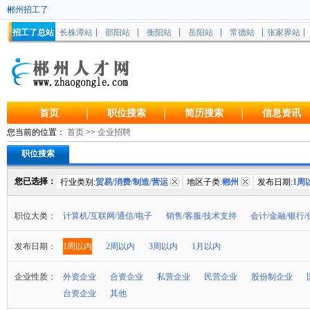
郴州招工了
招工了总站
长株潭站
邵阳站
衡阳站
岳阳站
常德站
张家界站
首页
职位搜索
简历搜索
信息资讯
您当前的位置：
首页
>>
企业招聘
职位搜索
您已选择：
行业类别:
贸易/消费/制造/营运
地区子类:
郴州
发布日期:
1周
职位大类：
计算机/互联网/通信/电子
销售/客服/技术支持
会计/金融/银行/
发布日期：
1周以内
2周以内
3周以内
1月以内
企业性质：
外资企业
合资企业
私营企业
民营企业
股份制企业
台资企业
其他