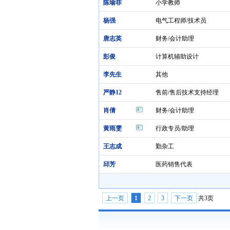
陈瑜菲
小学教师
杨强
电气工程师/技术员
唐志英
财务/会计助理
彭俊
计算机辅助设计
李先生
其他
严静12
售前/售后技术支持经理
肖倩
财务/会计助理
黄雨雯
行政专员/助理
王志成
勤杂工
邱芳
医药销售代表
上一页
1
2
3
下一页
共3页