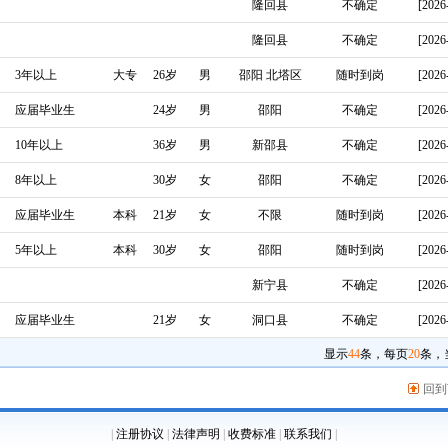
隆回县
不确定
[2026
隆回县
不确定
[2026
3年以上
大专
26岁
男
邵阳 北塔区
随时到岗
[2026
应届毕业生
24岁
男
邵阳
不确定
[2026
10年以上
36岁
男
新邵县
不确定
[2026
8年以上
30岁
女
邵阳
不确定
[2026
应届毕业生
本科
21岁
女
不限
随时到岗
[2026
5年以上
本科
30岁
女
邵阳
随时到岗
[2026
新宁县
不确定
[2026
应届毕业生
21岁
女
洞口县
不确定
[2026
显示
44
条，每页
20
条，
回到
|
注册协议
|
法律声明
|
收费标准
|
联系我们
|