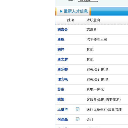
最新人才信息
姓 名
求职意向
姚吉会
志愿者
唐铄
汽车修理人员
姚烨
其他
唐文辉
其他
唐乐槃
财务/会计助理
谭宾艳
财务/会计助理
苏生
机电一体化
陈旭
客服专员/助理(非技术)
王成华
医疗设备生产/质量管理
何晶晶
会计