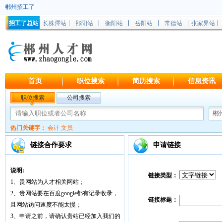
郴州招工了
招工了总站
长株潭站
邵阳站
衡阳站
岳阳站
常德站
张家界站
首页
职位搜索
简历搜索
信息资讯
职位搜索
公司搜索
热门关键字：
会计
文员
链接合作要求
申请链接
说明:
链接类型：
1、贵网站为人才相关网站；
2、贵网站要在百度google都有记录收录，
链接标题：
且网站访问速度不能太慢；
3、申请之前，请确认贵站已经加入我们的