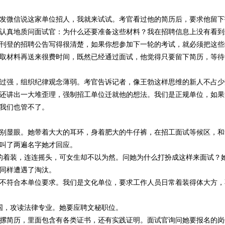
发微信说这家单位招人，我就来试试。考官看过他的简历后，要求他留下
认真地质问面试官：为什么还要准备这些材料？我在招聘信息上没有看到
刊登的招聘公告写得很清楚，如果你想参加下一轮的考试，就必须把这些
取材料再送来很费时间，既然已经通过面试，他觉得只要留下简历，等待
过强，组织纪律观念薄弱。考官告诉记者，像王勃这样思维的新人不占少
还讲出一大堆歪理，强制招工单位迁就他的想法。我们是正规单位，如果
我们也管不了。
别显眼。她带着大大的耳环，身着肥大的牛仔裤，在招工面试等候区，和
叫了两遍名字她才回应。
的着装，连连摇头，可女生却不以为然。问她为什么打扮成这样来面试？
同样遭遇了淘汰。
不符合本单位要求。我们是文化单位，要求工作人员日常着装得体大方，
德国，攻读法律专业。她要应聘文秘职位。
摞简历，里面包含有各类证书，还有实践证明。面试官询问她要报名的岗