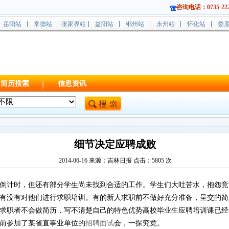
咨询电话：0735-222
岳阳站
常德站
张家界站
益阳站
郴州站
永州站
怀化站
娄
简历搜索
信息资讯
细节决定应聘成败
2014-06-16 来源：吉林日报 点击：
5805
次
进入倒计时，但还有部分学生尚未找到合适的工作。学生们大吐苦水，抱怨
有没有对他们进行求职培训。有的新人求职前不做好充分准备，呈交的简
求职者不会做简历，写不清楚自己的特色优势高校毕业生应聘培训课已经
前参加了某省直事业单位的
招聘面试
会，一探究竟。