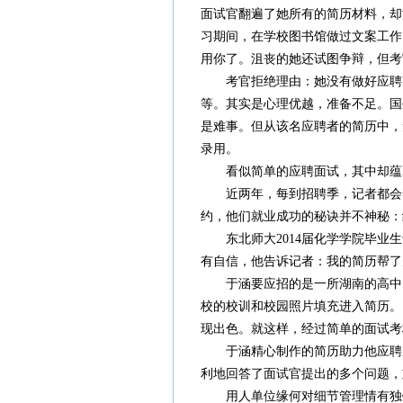
面试官翻遍了她所有的简历材料，却
习期间，在学校图书馆做过文案工作
用你了。沮丧的她还试图争辩，但考
考官拒绝理由：她没有做好应聘
等。其实是心理优越，准备不足。国
是难事。但从该名应聘者的简历中，
录用。
看似简单的应聘面试，其中却蕴
近两年，每到招聘季，记者都会
约，他们就业成功的秘诀并不神秘：
东北师大2014届化学学院毕
有自信，他告诉记者：我的简历帮了
于涵要应招的是一所湖南的高中
校的校训和校园照片填充进入简历。
现出色。就这样，经过简单的面试考
于涵精心制作的简历助力他应聘
利地回答了面试官提出的多个问题，
用人单位缘何对细节管理情有独