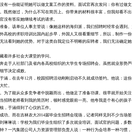
没有一份能证明她可以做文案工作的资料。面试官再次发问：你有过做文
。既然做过，为什么不写在简历上。你带来的材料很丰富，但我却看不出
官没有答应她继续考试的请求。
准备。该单位人事主管说：像她这样的海归派，我们招聘时经常会遇到。
外高校的求职培训比国内起步早，外国人又很看重细节，所以，制作一份
无法看到她的优势。对于这类自我定位不明晰的应聘者，我们无法确定她
藏着许多社会大课堂的学问。
奔走于人社部门及省内各高校组织的大学生专场招聘会。虽然就业形势严
细节决定成败。
业生于涵，在去年12月，校园招聘活动刚刚启动不久就成功签约。他说：这
大忙。
。为了能从众多竞争者中脱颖而出，他做足了准备功课。很早就开始关注
当招聘老师看到我的简历时，顿时感觉眼前一亮。他夸我是个有心的孩子
核，于涵得到了心仪的工作。
成功。而在吉林农大2014届毕业生招聘会现场，记者同样见到不少当场
刘琳琳说：学校为我们毕业生组织了多次就业培训。面试官的问题，多数
钟？一汽集团公司人力资源管理部负责人说：一种行为会培养一种习惯，