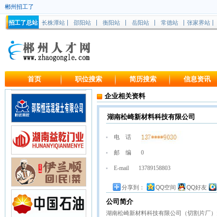
郴州招工了
招工了总站
长株潭站
邵阳站
衡阳站
岳阳站
常德站
张家界站
首页
职位搜索
简历搜索
信息资讯
企业相关资料
湖南松崎新材料科技有限公司
电 话
邮 编
0
E-mail
13789158803
分享到：
QQ空间
QQ好友
公司简介
湖南松崎新材料科技有限公司（切割片厂）