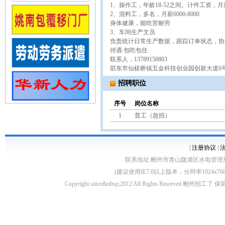
1、操作工，年龄18-52之间。计件工资，月薪55
2、混料工，多名，月薪6000-8000
身体健康，能吃苦耐劳
3、车间生产文员
负责统计日常生产数据，跟踪订单状态，协助
待遇:包吃包住
联系人，13789158803
邵东市仙槎桥镇五金科技创业园创新大道6
招聘职位
序号
岗位名称
1
普工（急招）
|
注册协议
|
联系地址:郴州市青山陇灌区水电管理局10栋 客服电
(建议使用IE7.0以上版本，分辩率1024
Copyright since&nbsp;2012 All Rights Rese