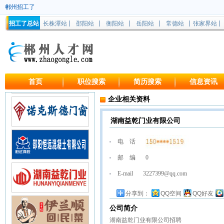
郴州招工了
招工了总站
长株潭站
邵阳站
衡阳站
岳阳站
常德站
张家界站
首页
职位搜索
简历搜索
信息资讯
企业相关资料
湖南益乾门业有限公司
电 话
邮 编
0
E-mail
3227399@qq.com
分享到：
QQ空间
QQ好友
公司简介
湖南益乾门业有限公司招聘