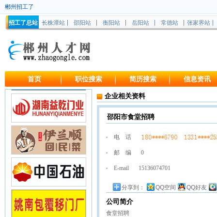
郴州招工了
招工了总站
长株潭站
邵阳站
衡阳站
岳阳站
常德站
张家界站
首页
职位搜索
简历搜索
信息资讯
企业相关资料
邵阳市食堂招聘
电 话
邮 编
0
E-mail
15136074701
分享到：
QQ空间
QQ好友
公司简介
食堂招聘