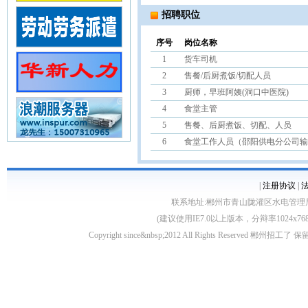
招聘职位
序号
岗位名称
1
货车司机
2
售餐/后厨煮饭/切配人员
3
厨师，早班阿姨(洞口中医院)
4
食堂主管
5
售餐、后厨煮饭、切配、人员
6
食堂工作人员（邵阳供电分公司输
|
注册协议
|
联系地址:郴州市青山陇灌区水电管理局10栋 客服电
(建议使用IE7.0以上版本，分辩率1024
Copyright since&nbsp;2012 All Rights Rese