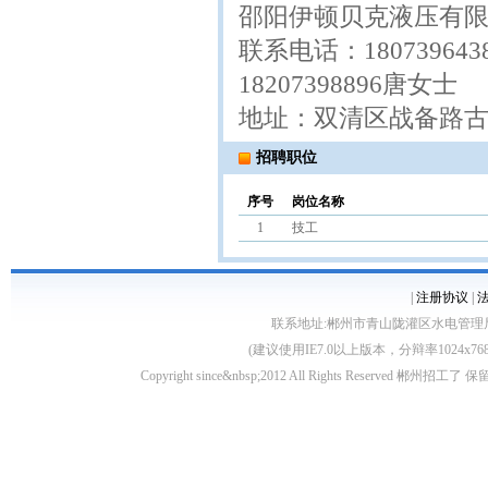
邵阳伊顿贝克液压有
联系电话：18073964
18207398896唐女士
地址：双清区战备路
招聘职位
序号
岗位名称
1
技工
|
注册协议
|
联系地址:郴州市青山陇灌区水电管理局10栋 客服电
(建议使用IE7.0以上版本，分辩率1024
Copyright since&nbsp;2012 All Rights Rese