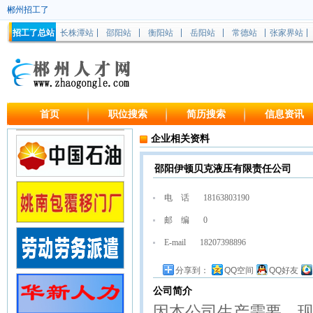
郴州招工了
招工了总站
长株潭站
邵阳站
衡阳站
岳阳站
常德站
张家界站
首页
职位搜索
简历搜索
信息资讯
企业相关资料
邵阳伊顿贝克液压有限责任公司
电 话
18163803190
邮 编
0
E-mail
18207398896
分享到：
QQ空间
QQ好友
公司简介
因本公司生产需要，