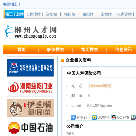
郴州招工了
招工了总站
长株潭站
邵阳站
衡阳站
岳阳站
常德站
张家界站
首页
职位搜索
简历搜索
信息资讯
企业相关资料
中国人寿保险公司
电 话
邮 编
0
E-mail
988528@qq.com
分享到：
QQ空间
QQ好友
公司简介
招聘