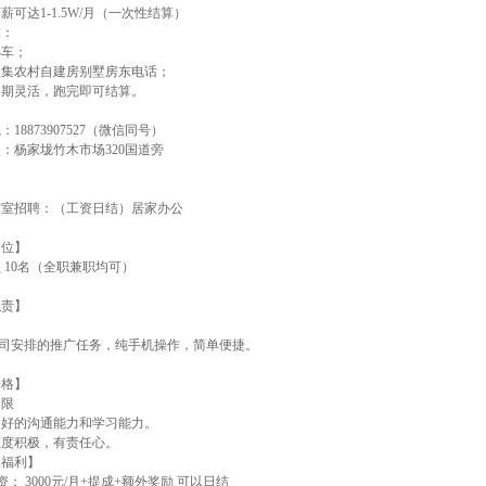
薪可达1-1.5W/月（一次性结算）
求：
小车；
乡收集农村自建房别墅房东电话；
职周期灵活，跑完即可结算。
18873907527（微信同号）
：杨家垅竹木市场320国道旁
作室招聘：（工资日结）居家办公
岗位】
 10名（全职兼职均可）
职责】
公司安排的推广任务，纯手机操作，简单便捷。
资格】
不限
备良好的沟通能力和学习能力。
作态度积极，有责任心。
及福利】
资： 3000元/月+提成+额外奖励 可以日结