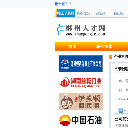
郴州招工了
招工了总站
长株潭站
邵阳站
衡阳站
首页
职位搜索
企业相
邵阳筑
电 
邮 
E-mail
分
公司简
乡墅建