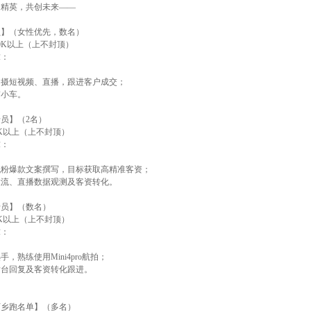
邀精英，共创未来——
员】（女性优先，数名）
0K以上（上不封顶）
求：
镜拍摄短视频、直播，跟进客户成交；
带小车。
员】（2名）
K以上（上不封顶）
求：
长低粉爆款文案撰写，目标获取高精准客资；
悉投流、直播数据观测及客资转化。
专员】（数名）
K以上（上不封顶）
求：
熟手，熟练使用Mini4pro航拍；
责后台回复及客资转化跟进。
下乡跑名单】（多名）