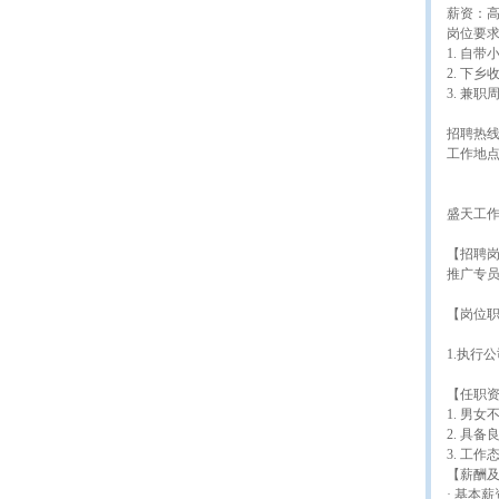
薪资：高
岗位要
1. 自带
2. 下
3. 兼
招聘热线：
工作地点
盛天工
【招聘
推广专员
【岗位
1.执行
【任职
1. 男女
2. 具
3. 工
【薪酬
· 基本薪