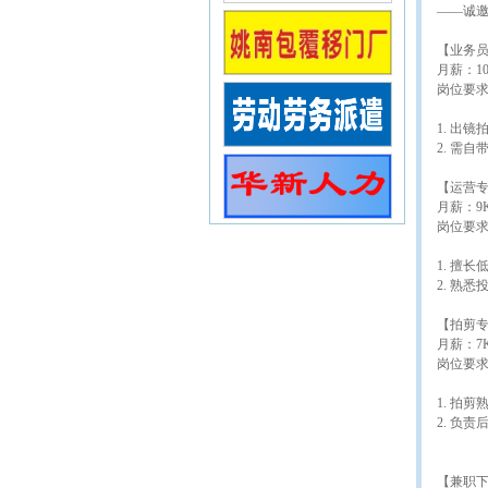
——诚
【业务
月薪：1
岗位要
1. 出
2. 需自
【运营专
月薪：9
岗位要
1. 擅
2. 熟
【拍剪
月薪：7
岗位要
1. 拍剪
2. 负
【兼职