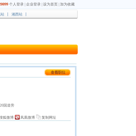
0099
个人登录
|
企业登录
|
设为首页
|
加为收藏
底站
湘西站
20国道旁
搜狐微博
凤凰微博
复制网址