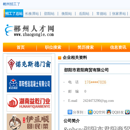
郴州招工了
招工了总站
长株潭站
邵阳站
衡阳站
岳阳站
常德站
张家界站
首页
职位搜索
简历搜索
信息资讯
企业相关资料
邵阳市君阳商贸有限公司
电 话
邮 编
0
E-mail
2424473290@qq.com
&#160;&#160;&#160;&#160;&#1
分享到：
QQ空间
QQ好友
公司简介
&nbsp;邵阳市君