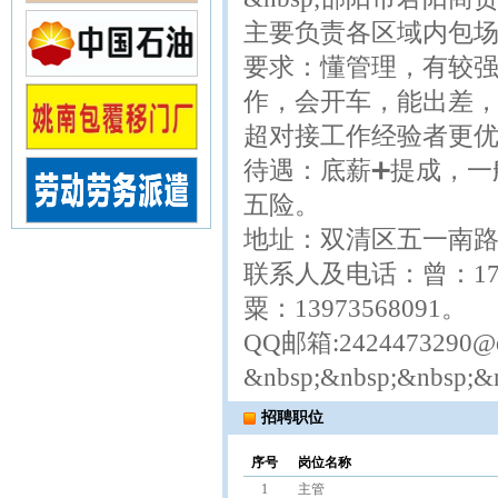
主要负责各区域内包
要求：懂管理，有较
作，会开车，能出差，
超对接工作经验者更
待遇：底薪➕提成，一
五险。
地址：双清区五一南路2
联系人及电话：曾：1767
粟：13973568091。
QQ邮箱:2424473290@
&nbsp;&nbsp;&nbsp;&
招聘职位
序号
岗位名称
1
主管