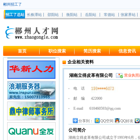
郴州招工了
招工了总站
长株潭站
邵阳站
衡阳站
岳阳站
常德站
张家界站
首页
职位搜索
简历搜索
信息资讯
企业相关资料
湖南立得皮革有限公司
营业执照
电 话
邮 编
422000
E-mail
610460593@qq.com
分享到：
QQ空间
QQ好友
公司简介
湖南立得皮革有限公司成立于1993年6月