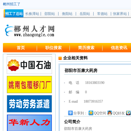
郴州招工了
招工了总站
长株潭站
邵阳站
衡阳站
岳阳站
常德站
张家界站
首页
职位搜索
简历搜索
信息资讯
企业相关资料
邵阳市百康大药房
电 话
18163803190
邮 编
0
E-mail
18073916357
分享到：
QQ空间
QQ好友
公司简介
邵阳市百康大药房