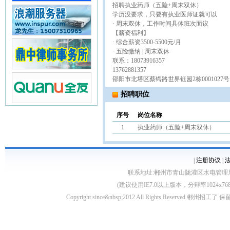
招聘执业药师（五险+周末双休）
学历没要求，只要有执业医师证就可以
· 周末双休，工作时间具体班次面议
【薪资福利】
· 综合薪资3500-5500元/月
· 五险缴纳 | 周末双休
联系：18073916357
13762881357
邵阳市北塔区蔡锷路世界钰园2栋0001027
招聘职位
序号
岗位名称
1
执业药师（五险+周末双休）
|
注册协议
|
联系地址:郴州市青山陇灌区水电管理局10栋 客服电
(建议使用IE7.0以上版本，分辩率1024
Copyright since&nbsp;2012 All Rights Rese