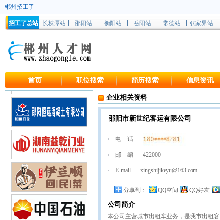
郴州招工了
招工了总站
长株潭站
邵阳站
衡阳站
岳阳站
常德站
张家界站
首页
职位搜索
简历搜索
信息资讯
企业相关资料
邵阳市新世纪客运有限公司
电 话
邮 编
422000
E-mail
xingshijikeyu@163.com
分享到：
QQ空间
QQ好友
公司简介
本公司主营城市出租车业务，是我市出租客