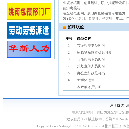
业资格培训、创业培训、职业技能等级证书
能力考核站。
在全省范围内开展电商直播销售专项能力、
SIYB创业培训、育婴师、茶艺师、电工
招聘职位
序号
岗位名称
1
市场拓展专员见习
2
家政驿站调查员见习岗
3
市场拓展专员见习
4
策划宣传人员见习
5
办公室行政见习岗
6
新媒体运营
7
家政服务员讲师
|
注册协议
|
联系地址:郴州市青山陇灌区水电管理局10栋 客服电
(建议使用IE7.0以上版本，分辩率1024
Copyright since&nbsp;2012 All Rights Rese