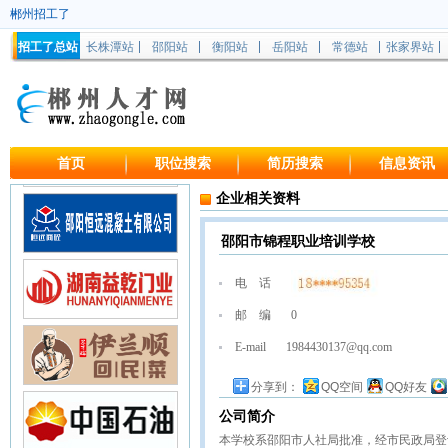
郴州招工了
招工了总站
长株潭站
邵阳站
衡阳站
岳阳站
常德站
张家界站
首页
职位搜索
简历搜索
信息资讯
企业相关资料
邵阳市锦程职业培训学校
电 话
邮 编
0
E-mail
1984430137@qq.com
分享到：
QQ空间
QQ好友
公司简介
本学校系邵阳市人社局批准，经市民政局登