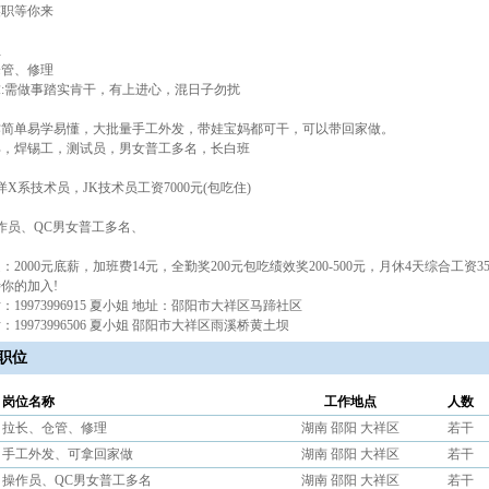
英职等你来
位
仓管、修理
:需做事踏实肯干，有上进心，混日子勿扰
作简单易学易懂，大批量手工外发，带娃宝妈都可干，可以带回家做。
部，焊锡工，测试员，男女普工多名，长白班
洋X系技术员，JK技术员工资7000元(包吃住)
作员、QC男女普工多名、
2000元底薪，加班费14元，全勤奖200元包吃绩效奖200-500元，月休4天综合工资3500
你的加入!
：19973996915 夏小姐 地址：邵阳市大祥区马蹄社区
：19973996506 夏小姐 邵阳市大祥区雨溪桥黄土坝
职位
岗位名称
工作地点
人数
拉长、仓管、修理
湖南 邵阳 大祥区
若干
手工外发、可拿回家做
湖南 邵阳 大祥区
若干
操作员、QC男女普工多名
湖南 邵阳 大祥区
若干