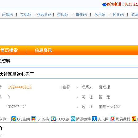
咨询电话：0735-222
岳阳站
常德站
张家界站
益阳站
郴州站
永州站
怀化站
娄
简历搜索
信息资讯
关资料
大祥区晨达电子厂
话
[
查看
]
联系人
夏经理
编
0
网 址
暂 无
13973971129
地 址
邵阳市大祥区
享到：
QQ空间
QQ好友
QQ收藏
腾讯微博
人人网
网易微博
介
子厂