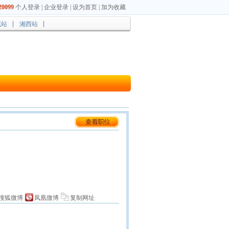
0099
个人登录
|
企业登录
|
设为首页
|
加为收藏
底站
湘西站
搜狐微博
凤凰微博
复制网址