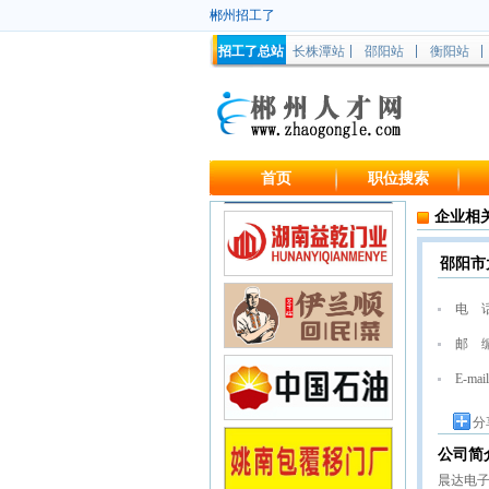
郴州招工了
招工了总站
长株潭站
邵阳站
衡阳站
首页
职位搜索
企业相
邵阳市
电 
邮 
E-mail
分
公司简
晨达电