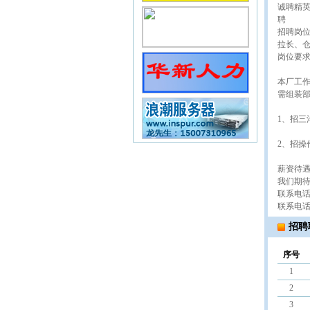
诚聘精
聘
招聘岗
拉长、
岗位要求
本厂工
需组装
1、招三
2、招操
薪资待遇：
我们期待
联系电话
联系电话
招聘
序号
1
2
3