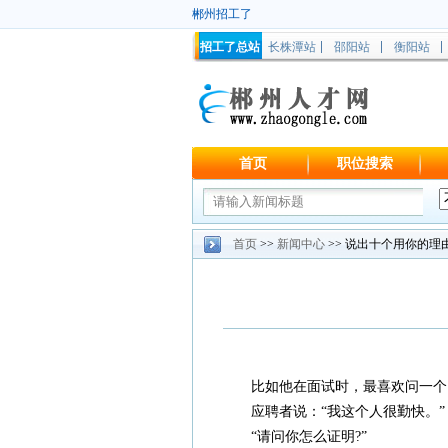
郴州招工了
招工了总站
长株潭站
邵阳站
衡阳站
首页
职位搜索
首页
>>
新闻中心
>> 说出十个用你的理
比如他在面试时，最喜欢问一个问
应聘者说：“我这个人很勤快。”
“请问你怎么证明?”