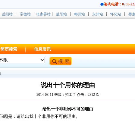
咨询电话：0735-222
岳阳站
常德站
张家界站
益阳站
郴州站
永州站
怀化站
娄
简历搜索
信息资讯
由
说出十个用你的理由
2014-08-11 来源：招工了 点击：
2312
次
给出十个非用你不可的理由
题是：请给出我十个非用你不可的理由。