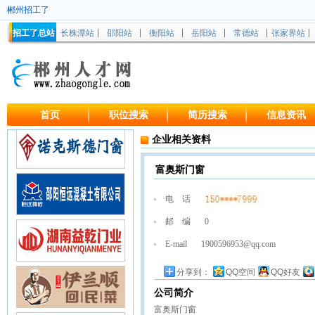
郴州招工了
招工了总站
长株潭站
邵阳站
衡阳站
岳阳站
常德站
张家界站
首页
职位搜索
简历搜索
信息资讯
企业相关资料
富奥斯门窗
电 话
邮 编
0
E-mail
1900596953@qq.com
分享到：
QQ空间
QQ好友
公司简介
富奥斯门窗