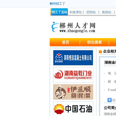
郴州招工了
招工了总站
长株潭站
邵阳站
衡阳站
首页
职位搜索
企业相
湖南金
电 
邮 
E-mail
分
公司简
湖南金