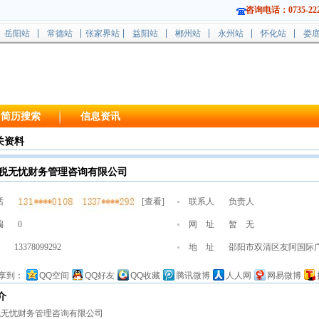
咨询电话：0735-222
岳阳站
常德站
张家界站
益阳站
郴州站
永州站
怀化站
娄
简历搜索
信息资讯
关资料
税无忧财务管理咨询有限公司
话
[
查看
]
联系人
负责人
编
0
网 址
暂 无
13378099292
地 址
邵阳市双清区友阿国际广场4
享到：
QQ空间
QQ好友
QQ收藏
腾讯微博
人人网
网易微博
介
税无忧财务管理咨询有限公司