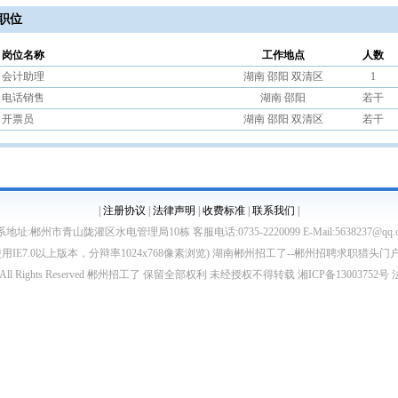
职位
岗位名称
工作地点
人数
会计助理
湖南 邵阳 双清区
1
电话销售
湖南 邵阳
若干
开票员
湖南 邵阳 双清区
若干
|
注册协议
|
法律声明
|
收费标准
|
联系我们
|
地址:郴州市青山陇灌区水电管理局10栋 客服电话:0735-2220099 E-Mail:5638237@qq.
使用IE7.0以上版本，分辩率1024x768像素浏览) 湖南郴州招工了--郴州招聘求职猎头门
sp;2012 All Rights Reserved 郴州招工了 保留全部权利 未经授权不得转载 湘ICP备130