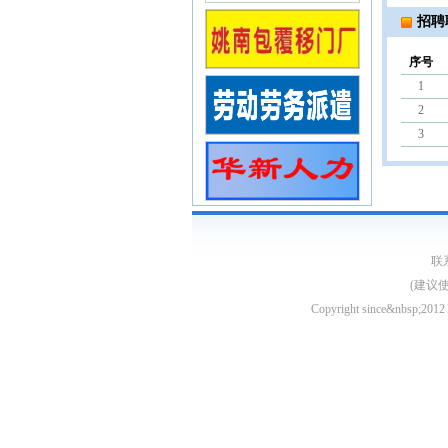
招聘
序号
1
2
3
联系
(建议
Copyright since&nb